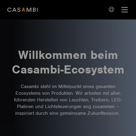
Skip
Open
to
navigation
content
language
navigation
Willkommen beim
Casambi-Ecosystem
Casambi steht im Mittelpunkt eines gesamten
Ecosystems von Produkten. Wir arbeiten mit allen
führenden Herstellen von Leuchten, Treibern, LED-
Platinen und Lichtsteuerungen eng zusammen –
inspiriert durch eine gemeinsame Zukunftsvision.