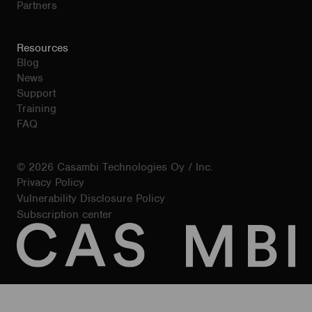
Partners
Resources
Blog
News
Support
Training
FAQ
© 2026 Casambi Technologies Oy / Inc.
Privacy Policy
Vulnerability Disclosure Policy
Subscription center