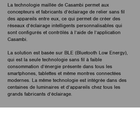
La technologie maillée de Casambi permet aux
concepteurs et fabricants d’éclairage de relier sans fil
des appareils entre eux, ce qui permet de créer des
réseaux d’éclairage intelligents personnalisables qui
sont configurés et contrôlés à l’aide de l’application
Casambi.
La solution est basée sur BLE (Bluetooth Low Energy),
qui est la seule technologie sans fil à faible
consommation d’énergie présente dans tous les
smartphones, tablettes et même montres connectées
modernes. La même technologie est intégrée dans des
centaines de luminaires et d’appareils chez tous les
grands fabricants d’éclairage.