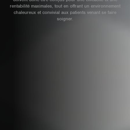
rentabilité maximales, tout en offrant un environnement
chaleureux et convivial aux patients venant se faire
soigner.