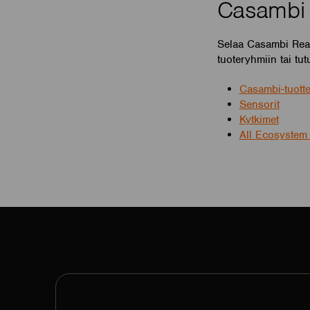
Casambi 
Selaa Casambi Ready
tuoteryhmiin tai tu
Casambi-tuotte
Sensorit
Kytkimet
All Ecosystem