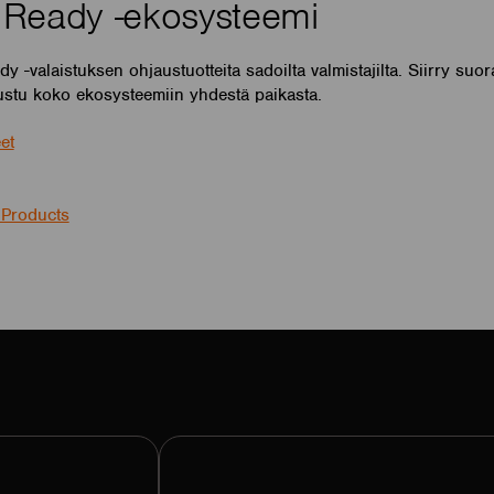
Ready -ekosysteemi
 -valaistuksen ohjaustuotteita sadoilta valmistajilta. Siirry suo
tustu koko ekosysteemiin yhdestä paikasta.
et
 Products