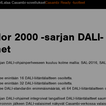
ot
Lataa Casambi-sovellukset
Casambi Ready -tuotteet
or 2000 -sarjan DALI-
et
jan DALI-ohjainperheeseen kuuluu kolme mallia: SAL-2016, SAL
e enintään 16 DALI-liitäntälaitteen osoitetta.
e enintään 32 DALI-liitäntälaitteen osoitetta.
e DALI-standardin enimmäismäärää, eli 64 DALI-liitäntälaitteen o
an DALI-ohjaimet integroivat langalliset DALI-liitäntälaitteet sa
groinnin jälkeen DALI-valaisimet näkyvät Casambi-verkossa valais