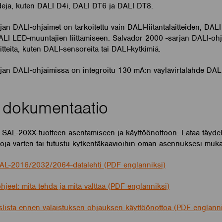
eja, kuten DALI D4i, DALI DT6 ja DALI DT8.
an DALI-ohjaimet on tarkoitettu vain DALI-liitäntälaitteiden, DAL
LI LED-muuntajien liittämiseen. Salvador 2000 -sarjan DALI-ohjai
aitteita, kuten DALI-sensoreita tai DALI-kytkimiä.
jan DALI-ohjaimissa on integroitu 130 mA:n väylävirtalähde DALI
 dokumentaatio
et SAL-20XX-tuotteen asentamiseen ja käyttöönottoon. Lataa täydel
ietoja varten tai tutustu kytkentäkaavioihin oman asennuksesi muk
AL-2016/2032/2064-datalehti (PDF englanniksi)
hjeet: mitä tehdä ja mitä välttää (PDF englanniksi)
slista ennen valaistuksen ohjauksen käyttöönottoa (PDF englanni