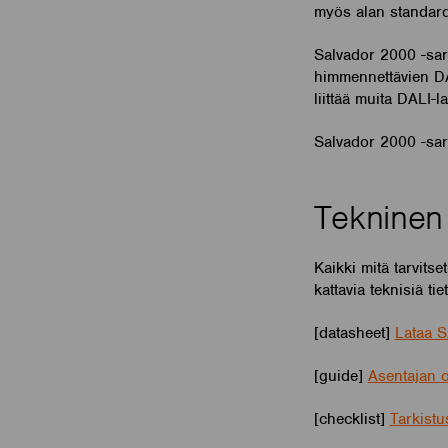
myös alan standard
Salvador 2000 -sarj
himmennettävien DA
liittää muita DALI-l
Salvador 2000 -sar
Tekninen
Kaikki mitä tarvits
kattavia teknisiä t
[datasheet]
Lataa S
[guide]
Asentajan o
[checklist]
Tarkistu