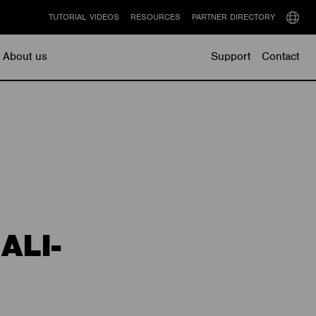
TUTORIAL VIDEOS
RESOURCES
PARTNER DIRECTORY
Select
langu
About us
Support
Contact
ALI-