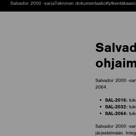
Salvador 2000 -sarja
Tekninen dokumentaatio
Kytkentäkaavi
Salvad
ohjaim
Salvador 2000 -sar
2064.
SAL-2016:
tuke
SAL-2032:
tuke
SAL-2064:
tuke
Salvador 2000 -sarj
järjestelmään. Inte