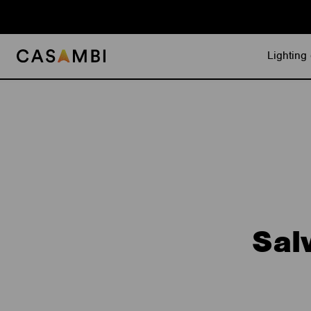
Skip
to
content
Lighting 
Sal