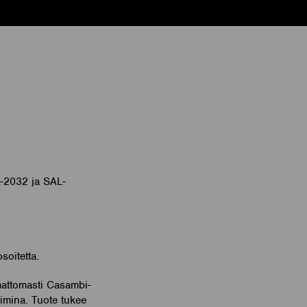
-2032 ja SAL-
soitetta.
umattomasti Casambi-
imina. Tuote tukee