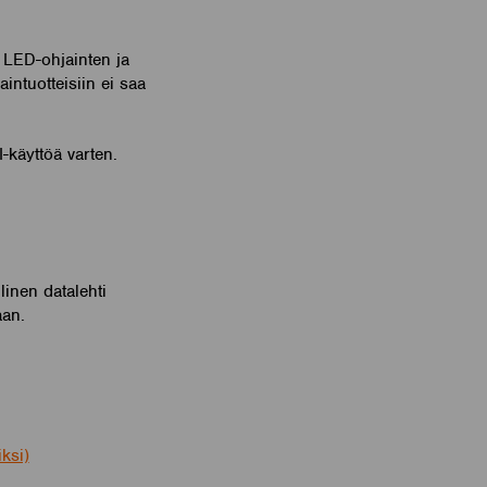
I LED-ohjainten ja
ntuotteisiin ei saa
-käyttöä varten.
linen datalehti
aan.
ksi)