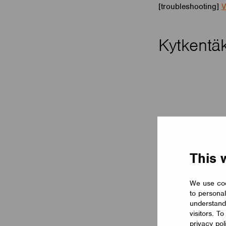
[troubleshooting]
V
Kytkentä
This 
We use coo
to personal
understand
visitors. T
privacy pol